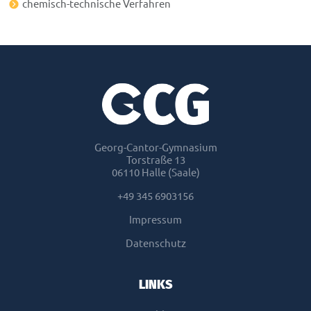
chemisch-technische Verfahren
Georg-Cantor-Gymnasium
Torstraße 13
06110 Halle (Saale)
+49 345 6903156
Impressum
Datenschutz
LINKS