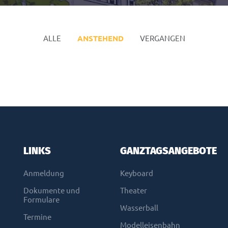
ALLE
ANSTEHEND
VERGANGEN
LINKS
GANZTAGSANGEBOTE
Anmeldung
Keyboard
Dokumente und
Theater
Formulare
Wasserball
Termine
Modelleisenbahn