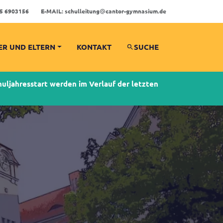
5 6903156
E-MAIL:
schulleitung
cantor-gymnasium.de
ER UND ELTERN
KONTAKT
SUCHE
ljahresstart werden im Verlauf der letzten