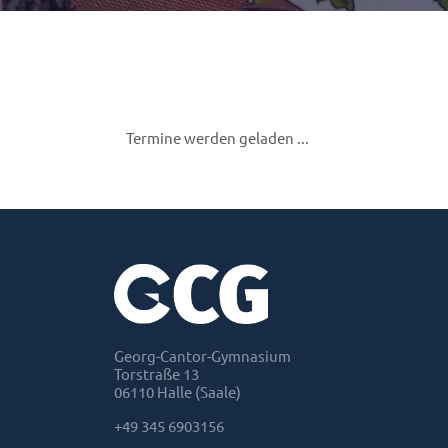
Termine werden geladen ...
Georg-Cantor-Gymnasium
Torstraße 13
06110 Halle (Saale)
+49 345 6903156