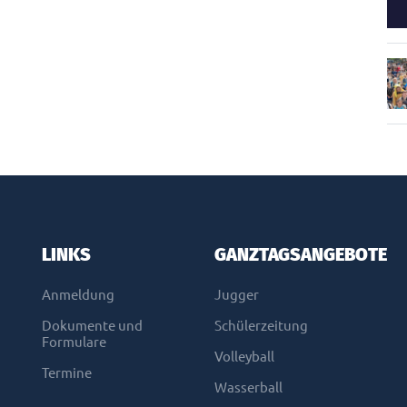
LINKS
GANZTAGSANGEBOTE
Anmeldung
Jugger
Dokumente und
Schülerzeitung
Formulare
Volleyball
Termine
Wasserball