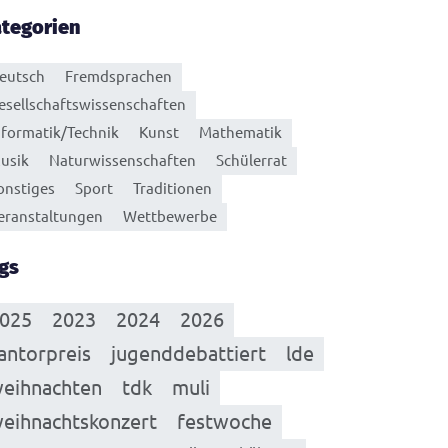
tegorien
eutsch
Fremdsprachen
esellschaftswissenschaften
nformatik/Technik
Kunst
Mathematik
usik
Naturwissenschaften
Schülerrat
onstiges
Sport
Traditionen
eranstaltungen
Wettbewerbe
gs
025
2023
2024
2026
antorpreis
jugenddebattiert
lde
eihnachten
tdk
muli
eihnachtskonzert
festwoche