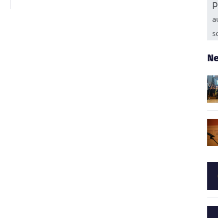
p
a
s
Ne