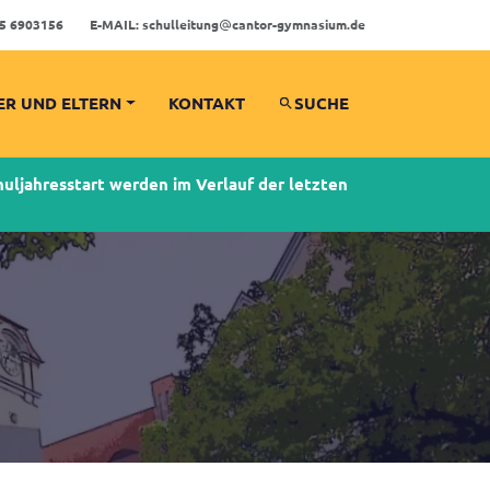
5 6903156
E-MAIL:
schulleitung
cantor-gymnasium.de
ER UND ELTERN
KONTAKT
SUCHE
ljahresstart werden im Verlauf der letzten