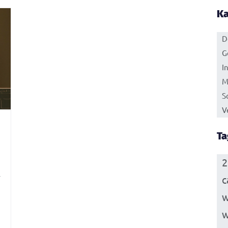
Ka
D
G
I
M
S
V
Ta
2
r
c
w
w