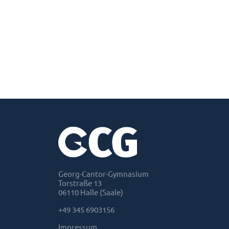
Georg-Cantor-Gymnasium
Torstraße 13
06110 Halle (Saale)
+49 345 6903156
Impressum