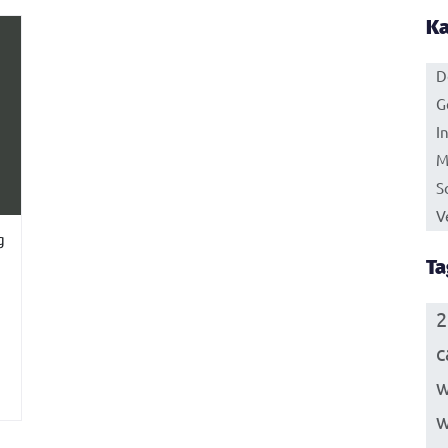
Ka
D
G
I
M
S
V
g
Ta
2
c
w
w