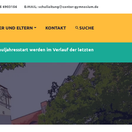
5 6903156
E-MAIL:
schulleitung
cantor-gymnasium.de
ER UND ELTERN
KONTAKT
SUCHE
ljahresstart werden im Verlauf der letzten