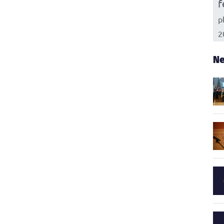
f
p
2
Ne