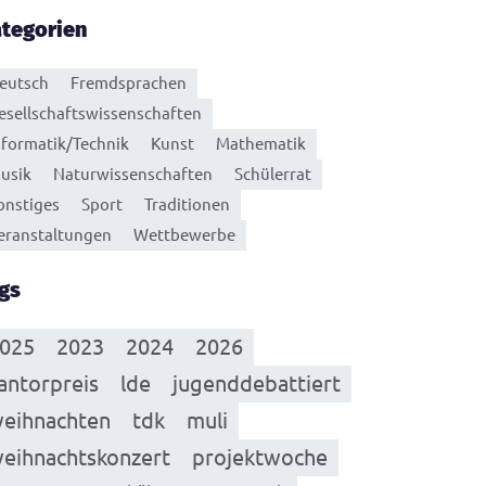
tegorien
eutsch
Fremdsprachen
esellschaftswissenschaften
nformatik/Technik
Kunst
Mathematik
usik
Naturwissenschaften
Schülerrat
onstiges
Sport
Traditionen
eranstaltungen
Wettbewerbe
gs
025
2023
2024
2026
antorpreis
lde
jugenddebattiert
eihnachten
tdk
muli
eihnachtskonzert
projektwoche