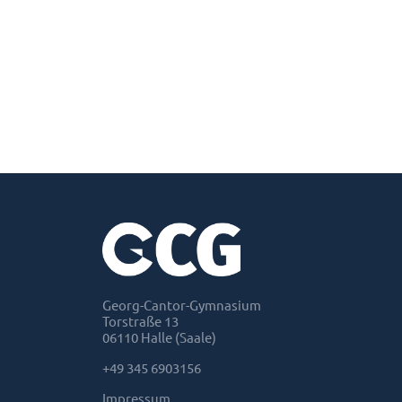
Georg-Cantor-Gymnasium
Torstraße 13
06110 Halle (Saale)
+49 345 6903156
Impressum