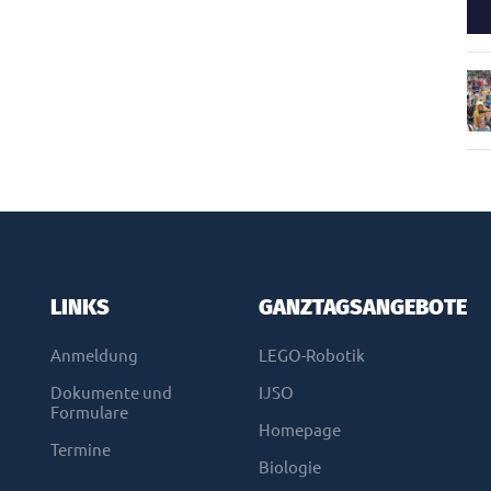
LINKS
GANZTAGSANGEBOTE
Anmeldung
LEGO-Robotik
Dokumente und
IJSO
Formulare
Homepage
Termine
Biologie