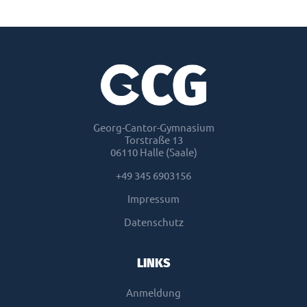
Georg-Cantor-Gymnasium
Torstraße 13
06110 Halle (Saale)
+49 345 6903156
Impressum
Datenschutz
LINKS
Anmeldung