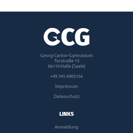
Georg-Cantor-Gymnasium
Torstraße 13
06110 Halle (Saale)
+49 345 6903156
Impressum
Datenschutz
LINKS
Anmeldung