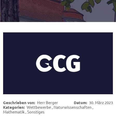
Geschrieben von:
Herr Berger
Datum:
30. März 2023
Kategorien:
Wettbewerbe
,
Naturwissenschaften
,
Mathematik
,
Sonstiges