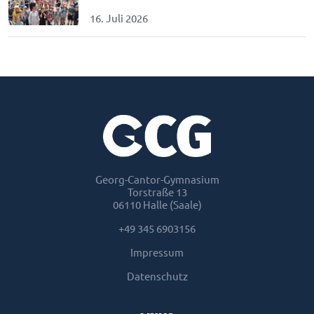
16. Juli 2026
Georg-Cantor-Gymnasium
Torstraße 13
06110 Halle (Saale)
+49 345 6903156
Impressum
Datenschutz