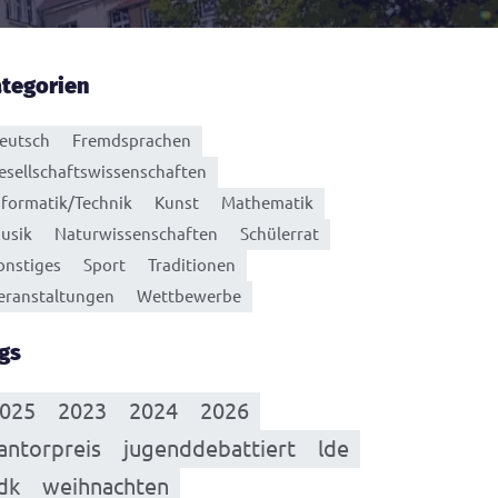
tegorien
eutsch
Fremdsprachen
esellschaftswissenschaften
nformatik/Technik
Kunst
Mathematik
usik
Naturwissenschaften
Schülerrat
onstiges
Sport
Traditionen
eranstaltungen
Wettbewerbe
gs
025
2023
2024
2026
antorpreis
jugenddebattiert
lde
dk
weihnachten