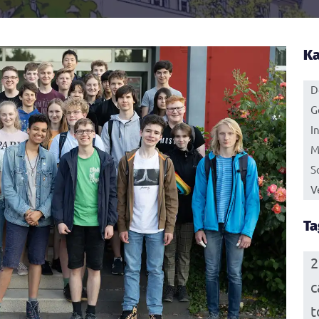
Ka
D
G
I
M
S
V
Ta
2
c
t