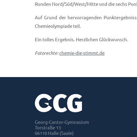
Runden Nord/Süd/West/Mitte und die sechs Punk
Auf Grund der hervorragenden Punktergebniss
Chemieolympiade teil.
Ein tolles Ergebnis. Herzlichen Glückwunsch.
Fotorechte:
chemie-die-stimmt.de
Georg-Cantor-Gymnasium
Torstraße 13
06110 Halle (Saale)