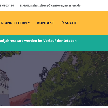
5 6903156
E-MAIL:
schulleitung
cantor-gymnasium.de
ER UND ELTERN
KONTAKT
SUCHE
ljahresstart werden im Verlauf der letzten