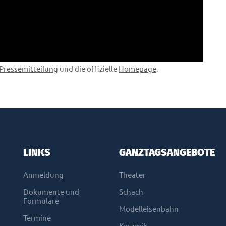
Pressemitteilung
und die offizielle
Homepage
.
LINKS
GANZTAGSANGEBOTE
Anmeldung
Theater
Dokumente und
Schach
Formulare
Modelleisenbahn
Termine