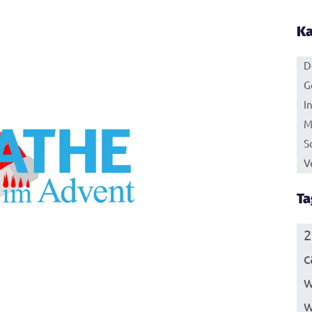
Ka
D
G
I
M
S
V
Ta
2
c
w
w