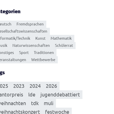
tegorien
eutsch
Fremdsprachen
esellschaftswissenschaften
nformatik/Technik
Kunst
Mathematik
usik
Naturwissenschaften
Schülerrat
onstiges
Sport
Traditionen
eranstaltungen
Wettbewerbe
gs
025
2023
2024
2026
antorpreis
lde
jugenddebattiert
eihnachten
tdk
muli
eihnachtskonzert
festwoche