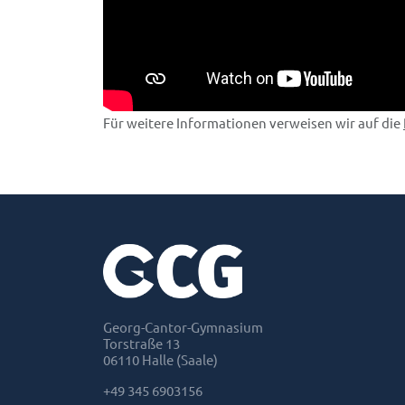
Für weitere Informationen verweisen wir auf die
Georg-Cantor-Gymnasium
Torstraße 13
06110 Halle (Saale)
+49 345 6903156