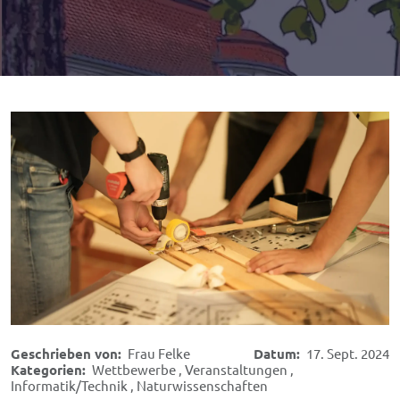
Geschrieben von:
Frau Felke
Datum:
17. Sept. 2024
Kategorien:
Wettbewerbe
,
Veranstaltungen
,
Informatik/Technik
,
Naturwissenschaften