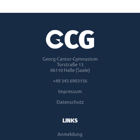
Georg-Cantor-Gymnasium
Torstraße 13
06110 Halle (Saale)
+49 345 6903156
Impressum
Datenschutz
LINKS
Anmeldung