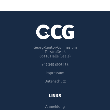
Georg-Cantor-Gymnasium
Torstraße 13
06110 Halle (Saale)
+49 345 6903156
Impressum
Datenschutz
LINKS
Anmeldung