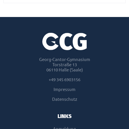
Georg-Cantor-Gymnasium
Torstraße 13
06110 Halle (Saale)
+49 345 6903156
Impressum
Datenschutz
LINKS
Anmeldung