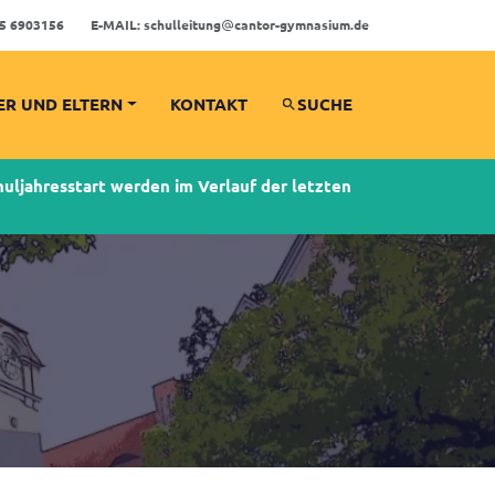
5 6903156
E-MAIL:
schulleitung
cantor-gymnasium.de
ER UND ELTERN
KONTAKT
SUCHE
ljahresstart werden im Verlauf der letzten